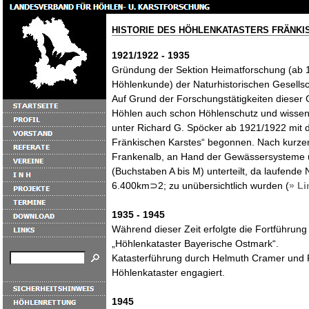
HISTORIE DES HÖHLENKATASTERS FRÄNKI
1921/1922 - 1935
Gründung der Sektion Heimatforschung (ab 1
Höhlenkunde) der Naturhistorischen Gesellsc
Auf Grund der Forschungstätigkeiten dieser
Höhlen auch schon Höhlenschutz und wissen
unter Richard G. Spöcker ab 1921/1922 mit d
Fränkischen Karstes“ begonnen. Nach kurzer
Frankenalb, an Hand der Gewässersysteme u
(Buchstaben A bis M) unterteilt, da laufend
6.400km⊃2; zu unübersichtlich wurden (
» Li
1935 - 1945
Während dieser Zeit erfolgte die Fortführun
„Höhlenkataster Bayerische Ostmark“.
Katasterführung durch Helmuth Cramer und F
Höhlenkataster engagiert.
1945